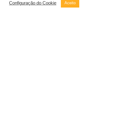
Configuração do Cookie
Aceito
Ver Dançar É Ser Somático
A dança, uma expressão da alma que
transcende a mera estrutura física, é um
diálogo fluído entre a funcionalidade e o
movimento. É a habilidade
Leia Mais