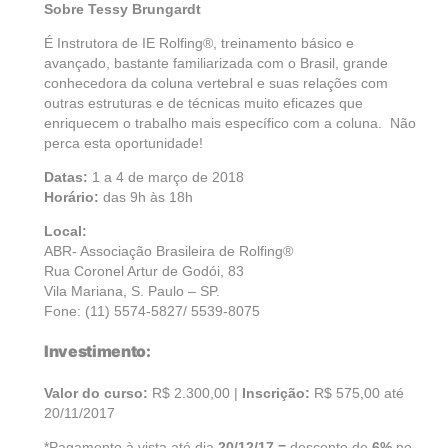
Sobre Tessy Brungardt
É Instrutora de IE Rolfing®, treinamento básico e
avançado, bastante familiarizada com o Brasil, grande
conhecedora da coluna vertebral e suas relações com
outras estruturas e de técnicas muito eficazes que
enriquecem o trabalho mais específico com a coluna. Não
perca esta oportunidade!
Datas:
1 a 4 de março de 2018
Horário:
das 9h às 18h
Local:
ABR- Associação Brasileira de Rolfing®
Rua Coronel Artur de Godói, 83
Vila Mariana, S. Paulo – SP.
Fone: (11) 5574-5827/ 5539-8075
Investimento:
Valor do curso:
R$ 2.300,00 |
Inscrição:
R$ 575,00 até
20/11/2017
*Pagamento à vista até dia
20/12/17 =
desconto de
6%
no