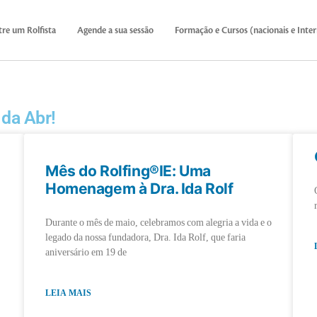
re um Rolfista
Agende a sua sessão
Formação e Cursos (nacionais e Inter
 da Abr!
Mês do Rolfing®IE: Uma
m
Homenagem à Dra. Ida Rolf
Durante o mês de maio, celebramos com alegria a vida e o
legado da nossa fundadora, Dra. Ida Rolf, que faria
aniversário em 19 de
LEIA MAIS